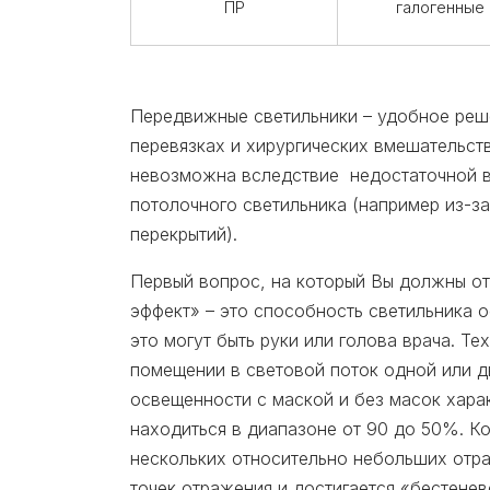
ПР
галогенные
Передвижные светильники – удобное реше
перевязках и хирургических вмешательст
невозможна вследствие недостаточной вы
потолочного светильника (например из-з
перекрытий).
Первый вопрос, на который Вы должны от
эффект» – это способность светильника 
это могут быть руки или голова врача. Т
помещении в световой поток одной или д
освещенности с маской и без масок хара
находиться в диапазоне от 90 до 50%. К
нескольких относительно небольших отр
точек отражения и достигается «бестене