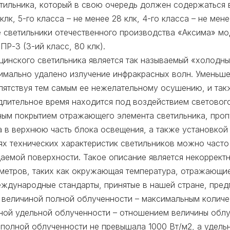
тильника, который в свою очередь должен содержаться в 
к, 5-го класса – не менее 28 клк, 4-го класса – не менее
светильники отечественного производства «Аксима» моде
 ПР-3 (3-ий класс, 80 клк).
нского светильника является так называемый «холодный 
имально удалено излучение инфракрасных волн. Уменьш
епятствуя тем самым ее нежелательному осушению, и та
лительное время находится под воздействием светового
ьным покрытием отражающего элемента светильника, про
 в верхнюю часть блока освещения, а также установкой
ях технических характеристик светильников можно часто
аемой поверхности. Такое описание является некорректн
метров, таких как окружающая температура, отражающи
еждународные стандарты, принятые в нашей стране, пре
 величиной полной облученности – максимальным количе
иной удельной облученности – отношением величины облу
а полной облученности не превышала 1000 Вт/м2, а удель