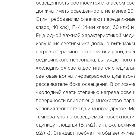
освещенность соотносится с классом све
должны иметь освещенность не менее 20 кл
Этим требованиям отвечают передвижные 
класс, 40 клк), П-4 (4-ый класс, 60 клк) и
Еще одной важной характеристикой медици
излучения светильника должно быть макс
нагрев операционного поля или раны, пр
медицинского персонала, вынужденного д
«холодного» света достигается специал
световые волны инфракрасного диапазона
рассеивателе бока освещения. В описани
«холодный свет» степенью нагрева освещ
поверхности влияют еще множество пара
условия теплоотвода и многое другое. М
температуры на освещаемой поверхности
единицу площади (Вт/м2), а также велич
м2/лк). Стандарт требует, чтобы величин