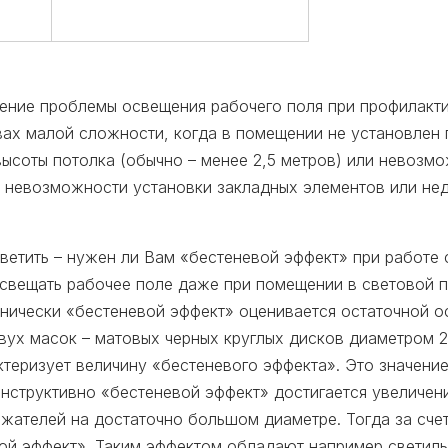
ние проблемы освещения рабочего поля при профилакти
вах малой сложности, когда в помещении не установлен 
соты потолка (обычно – менее 2,5 метров) или невозмо
а невозможности установки закладных элементов или не
ветить – нужен ли Вам «бестеневой эффект» при работе
освещать рабочее поле даже при помещении в световой п
ехнически «бестеневой эффект» оценивается остаточной 
вух масок – матовых черных круглых дисков диаметром 
ктеризует величину «бестеневого эффекта». Это значени
онструктивно «бестеневой эффект» достигается увеличен
ажателей на достаточно большом диаметре. Тогда за сч
вой эффект». Таким эффектом обладают например светиль