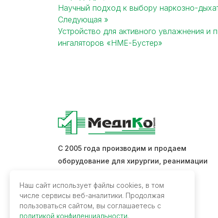
Научный подход к выбору наркозно-дыхат
Post
Следующая »
Устройство для активного увлажнения и 
navigation
ингаляторов «HME-Бустер»
С 2005 года производим и продаем
оборудование для хирургии, реанимации
и интенсивной терапии.
Наш сайт использует файлы cookies, в том
числе сервисы веб-аналитики. Продолжая
Обратная связь
пользоваться сайтом, вы соглашаетесь с
политикой конфиденциальности
.