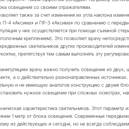
ока освещения со своими отражателями.
воляет также за счет изменения их угла наклона изменя
 П-4 «Аксима» и ПР-3 «Аксима» по сравнению с передв
ипуляция у них осуществляется при помощи съемной стер
толочным креплением). Это позволяет врачу непосредств
ередвижных светильников других производителей измен
коятки, препятствуя тем самым выполнять эту регулиров
манипуляциях врачу важно получить освещение из двух, 
фекте, а о действительно разнонаправленных источниках
альную и не имеющую аналогов конструкцию с двумя бло
 установить нужное освещение при сложных осмотрах, нап
ническая характеристика светильников. Этот параметр и
оянии 1 метр от блока освещения. Современные передвиж
дному из действующих и сегодня, но не всегда соблюдае