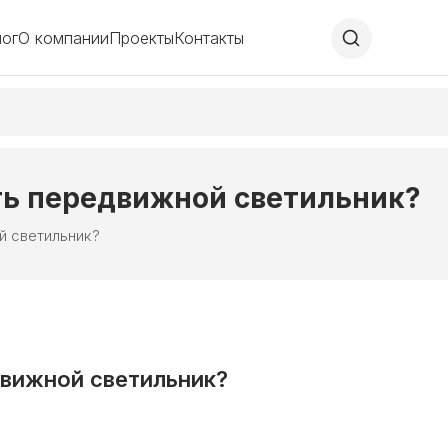
лог
О компании
Проекты
Контакты
ть передвижной светильник?
й светильник?
движной светильник?