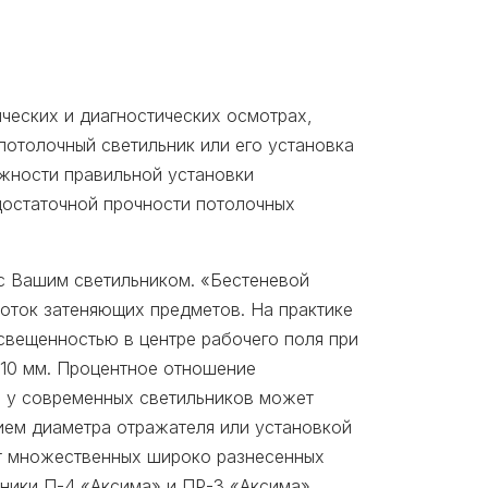
ческих и диагностических осмотрах,
потолочный светильник или его установка
жности правильной установки
достаточной прочности потолочных
 с Вашим светильником. «Бестеневой
оток затеняющих предметов. На практике
освещенностью в центре рабочего поля при
210 мм. Процентное отношение
е у современных светильников может
ием диаметра отражателя или установкой
ет множественных широко разнесенных
ники П-4 «Аксима» и ПР-3 «Аксима»,