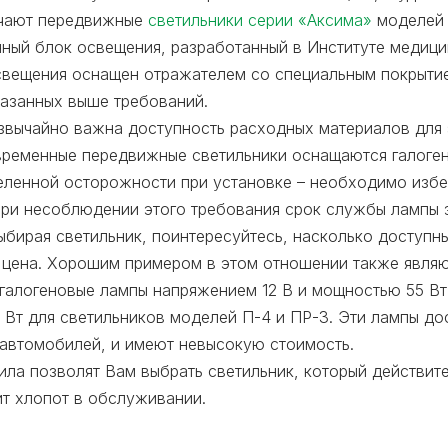
ечают передвижные
светильники серии «Аксима»
моделей П
нный блок освещения, разработанный в Институте медиц
свещения оснащен отражателем со специальным покрыти
казанных выше требований.
звычайно важна доступность расходных материалов для 
временные передвижные светильники оснащаются галоге
деленной осторожности при установке – необходимо избе
При несоблюдении этого требования срок службы лампы з
ыбирая светильник, поинтересуйтесь, насколько доступн
 цена. Хорошим примером в этом отношении также явля
алогеновые лампы напряжением 12 В и мощностью 55 Вт 
Вт для светильников моделей П-4 и ПР-3. Эти лампы дос
автомобилей, и имеют невысокую стоимость.
ила позволят Вам выбрать светильник, который действит
ит хлопот в обслуживании.