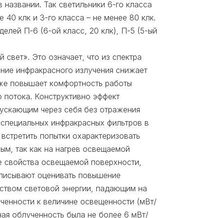
названии. Так светильники 6-го класса
 40 клк и 3-го класса – не менее 80 клк.
лей П-6 (6-ой класс, 20 клк), П-5 (5-ый
свет». Это означает, что из спектра
ение инфракрасного излучения снижает
кже повышает комфортность работы
 потока. Конструктивно эффект
пускающим через себя без отражения
 специальных инфракрасных фильтров в
 встретить попытки охарактеризовать
ым, так как на нагрев освещаемой
е свойства освещаемой поверхности,
дписывают оценивать повышение
ством световой энергии, падающим на
ченности к величине освещенности (мВт/
ная облученность была не более 6 мВт/