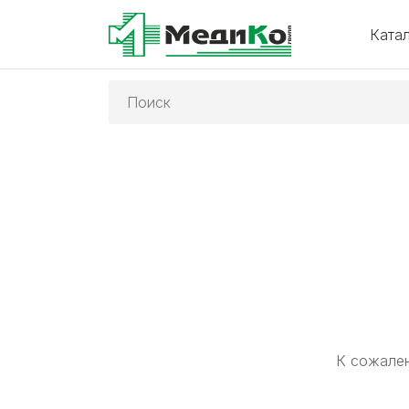
Ката
Поиск:
К сожален