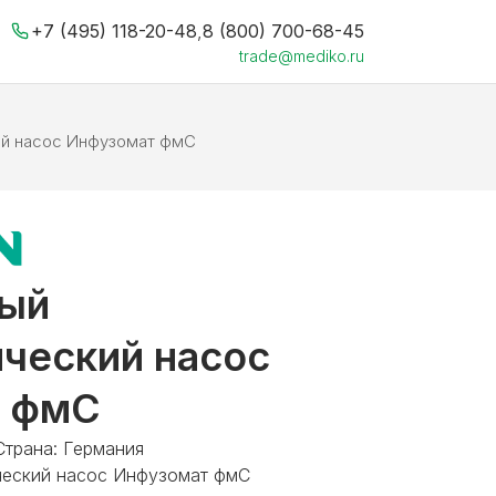
+7 (495) 118-20-48
,
8 (800) 700-68-45
trade@mediko.ru
й насос Инфузомат фмС
ный
ческий насос
т фмС
Страна: Германия
еский насос Инфузомат фмС