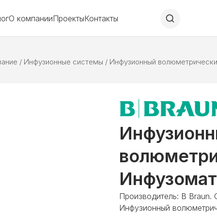
лог
О компании
Проекты
Контакты
вание
/
Инфузионные системы
/
Инфузионный волюметрически
Инфузион
волюметри
Инфузома
Производитель: B Braun. 
Инфузионный волюметрич