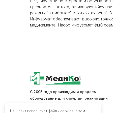
Регулируемый по скорости и объему болю
прерыватель потока, активирующийся при
режимы “антиболюс” и “открытая вена”. В
Инфузомат обеспечивают высокую точнос
медикамента. Насос Инфузомат фмС совм
С 2005 года производим и продаем
оборудование для хирургии, реанимации
и интенсивной терапии.
Наш сайт использует файлы cookies, в том