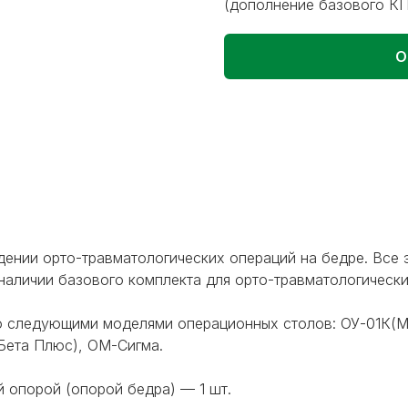
(дополнение базового К
О
дении орто-травматологических операций на бедре. Все
 наличии базового комплекта для орто-травматологическ
 следующими моделями операционных столов: ОУ-01К(Ме
Бета Плюс), ОМ-Сигма.
 опорой (опорой бедра) — 1 шт.