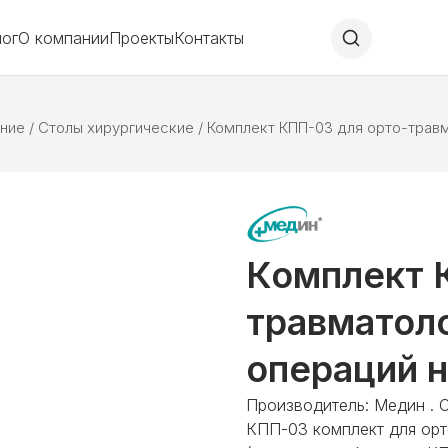
лог
О компании
Проекты
Контакты
ние
/
Столы хирургические
/
Комплект КПП-03 для орто-трав
Комплект 
травматол
операций н
Производитель: Медин . 
КПП-03 комплект для орт