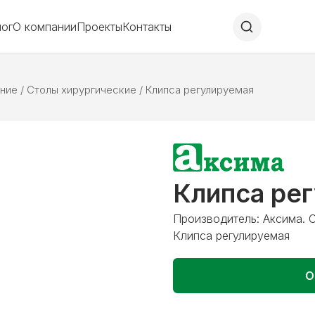
лог
О компании
Проекты
Контакты
ние
/
Столы хирургические
/
Клипса регулируемая
Клипса ре
Производитель: Аксима. С
Клипса регулируемая
О