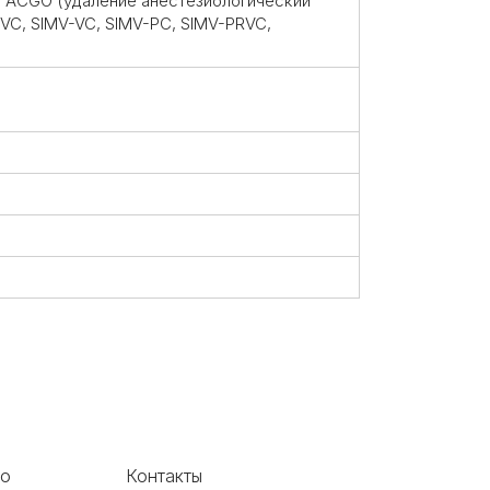
а ACGO (удаление анестезиологический
RVC, SIMV-VC, SIMV-PC, SIMV-PRVC,
во
Контакты