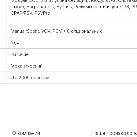
Модуль CO2, BIS (глубина седации), Модуль AG, Систем
газов), Нагреватель, ByPass, Режимы вентиляции: CPB, P
CPAP/PSV, PSVPro
Manual/Spont, VCV, PCV + 8 опциональных
10,4
Наличие
Механический
До 2000 событий
О компании
Наше производст