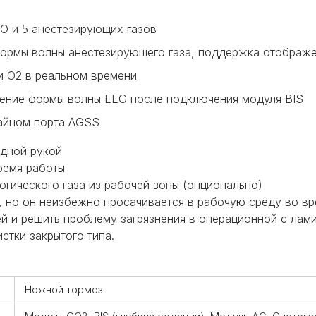
O и 5 анестезирующих газов
ормы волны анестезирующего газа, поддержка
отображе
и O2 в реальном времени
жение формы волны EEG после подключения
модуля BIS
зайном порта AGSS
одной рукой
ремя работы
логического
газа из рабочей зоны (опционально)
, но он неизбежно просачивается в рабочую среду во в
ей и решить проблему
загрязнения в операционной с лам
стки закрытого типа.
Ножной тормоз