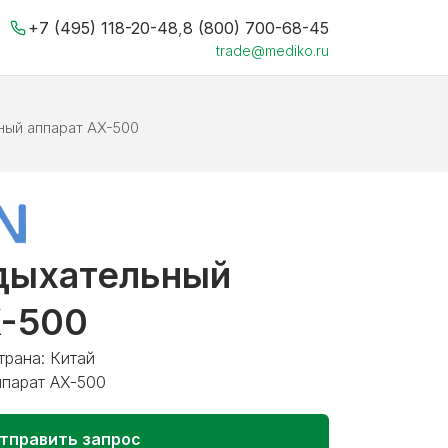
+7 (495) 118-20-48
,
8 (800) 700-68-45
trade@mediko.ru
ный аппарат AX-500
дыхательный
X-500
трана: Китай
ппарат AX-500
тправить запрос