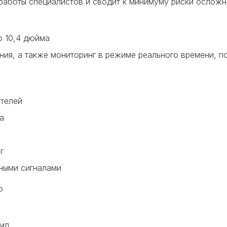
работы специалистов и сводит к минимуму риски осложн
ю 10,4 дюйма
ния, а также мониторинг в режиме реального времени, п
телей
а
г
ными сигналами
о
 мл