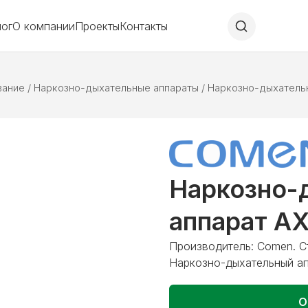
лог
О компании
Проекты
Контакты
вание
/
Наркозно-дыхательные аппараты
/
Наркозно-дыхатель
Наркозно-
аппарат A
Производитель: Comen. С
Наркозно-дыхательный а
О