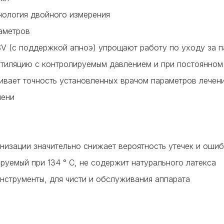
нология двойного измерения
раметров
SV (с поддержкой апноэ) упрощают работу по уходу за 
тиляцию с контролируемым давлением и при постоянно
ивает точность установленных врачом параметров лечен
мени
анизации
значительно снижает вероятность утечек и оши
уемый при 134 ° C, не содержит натурального латекса
инструменты, для чисти и обслуживания аппарата