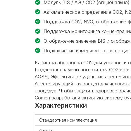
Модуль BIS / AG / CO2 (опционально)
Автоматическое определение CO2, N2
Поддержка CO2, N2O, отображение ф
Поддержка мониторинга концентраци
Отображение значения BIS и отобра
Подключение измеряемого газа с ди
Канистра абсорбера CO2 для
установки 
Поддержка замены поглотителя
CO2 во в
AGSS, Эффективное удаление анестезио
Анестезирующий газ вреден для человека
процедур.
Чтобы защитить здоровье врач
Comen
разработали
активную систему очи
Характеристики
Стандартная комплектация