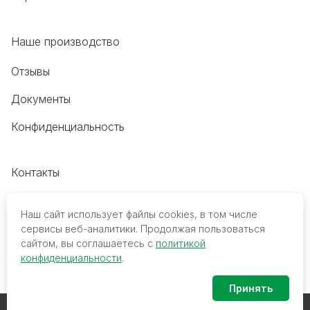
Наше производство
Отзывы
Документы
Конфиденциальность
Контакты
+7 (495) 118-20-48
Наш сайт использует файлы cookies, в том числе
8 (800) 700-68-45
сервисы веб-аналитики. Продолжая пользоваться
сайтом, вы соглашаетесь с
политикой
trade@mediko.ru
конфиденциальности
.
Принять
© 2026 ООО ТПК «МедиКо». Все права защищены.