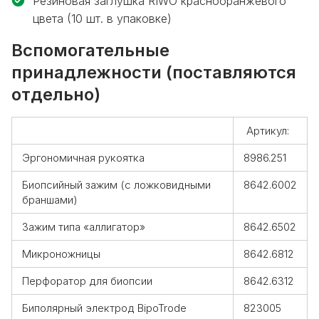
Резиновая заглушка RIWO краснооранжевого
цвета (10 шт. в упаковке)
Вспомогательные
принадлежности (поставляются
отдельно)
Артикул:
Эргономичная рукоятка
8986.251
Биопсийный зажим (с ложковидными
8642.6002
браншами)
Зажим типа «аллигатор»
8642.6502
Микроножницы
8642.6812
Перфоратор для биопсии
8642.6312
Биполярный электрод BipoTrode
823005