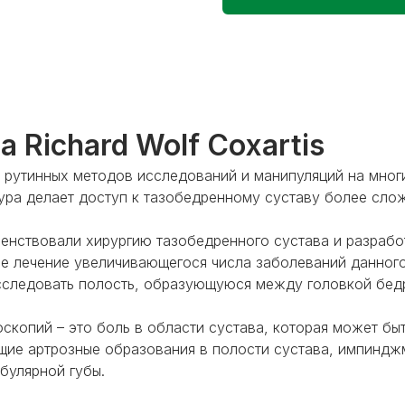
 Richard Wolf Coxartis
з рутинных методов исследований и манипуляций на многи
ура делает доступ к тазобедренному суставу более сло
енствовали хирургию тазобедренного сустава и разрабо
е лечение увеличивающегося числа заболеваний данного
сследовать полость, образующуюся между головкой бедр
оскопий – это боль в области сустава, которая может бы
щие артрозные образования в полости сустава, импиндж
булярной губы.