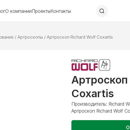
лог
О компании
Проекты
Контакты
ование
/
Артроскопы
/
Артроскоп Richard Wolf Coxartis
Артроскоп 
Coxartis
Производитель: Richard Wo
Артроскоп Richard Wolf Co
О