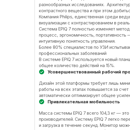
разнообразных исследованиях. Архитекту
контрастного вещества и при этом добить
Компания Philips, единственная среди вед
визуализации с контрастированием в реал
Система EPIQ 7 полностью изменяет метод
процесс, эргономичность, портативность —
интуитивную понятность управления.
Более 80% специалистов по УЗИ испытываю
профессиональных заболеваний
В системе EPIQ 7 используется новый пла
общее количество действий на 15%.
Усовершенствованный рабочий пр
Дизайн этой платформы требует лишь мини
работы на всех этапах повышается за счет
автоматически оптимизирует общее усилени
Привлекательная мобильность
Масса системы EPIQ 7 всего 104,3 кг — эт
производителей. Систему EPIQ 7 легко пе
и загрузка в течение секунд. Монитор мо