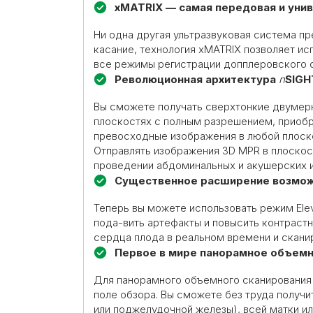
xMATRIX
— самая передовая и унив
Ни одна другая ультразвуковая система п
касание, технология xMATRIX позволяет исп
все режимы регистрации допплеровского с
Революционная архитектура
n
SIGH
Вы сможете получать сверхтонкие двумерн
плоскостях с полным разрешением, приобре
превосходные изображения в любой плоск
Отправлять изображения 3D MPR в плоскос
проведении абдоминальных и акушерских 
Существенное расширение возмо
Теперь вы можете использовать режим Ele
пода-вить артефакты и повысить контраст
сердца плода в реальном времени и сканиро
Первое в мире панорамное объемн
Для панорамного объемного сканирования 
поле обзора. Вы сможете без труда получи
или поджелудочной железы), всей матки ил