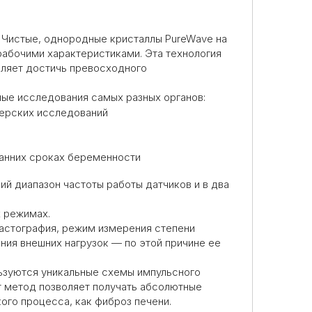
. Чистые, однородные кристаллы PureWave на
абочими характеристиками. Эта технология
оляет достичь превосходного
ые исследования самых разных органов:
шерских исследований
ранних сроках беременности
й диапазон частоты работы датчиков и в два
х режимах.
астография, режим измерения степени
ния внешних нагрузок — по этой причине ее
ьзуются уникальные схемы импульсного
т метод позволяет получать абсолютные
ого процесса, как фиброз печени.