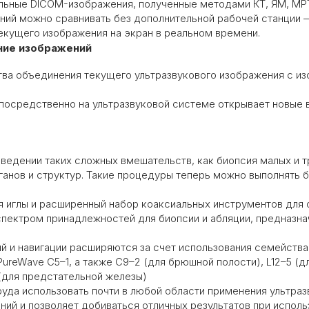
ьные DICOM-изображения, полученные методами КТ, ЯМ, МРТ,
ний можно сравнивать без дополнительной рабочей станции 
кущего изображения на экран в реальном времени.
ние изображений
ва объединения текущего ультразвукового изображения с из
посредственно на ультразвуковой системе открывает новые в
оведении таких сложных вмешательств, как биопсия малых и 
ганов и структур. Такие процедуры теперь можно выполнять
 иглы и расширенный набор коаксиальных инструментов для 
пектром принадлежностей для биопсии и абляции, предназна
 и навигации расширяются за счет использования семейства
PureWave C5–1, а также C9–2 (для брюшной полости), L12–5 (
(для предстательной железы)
уда использовать почти в любой области применения ультраз
ий и позволяет добиваться отличных результатов при исполь