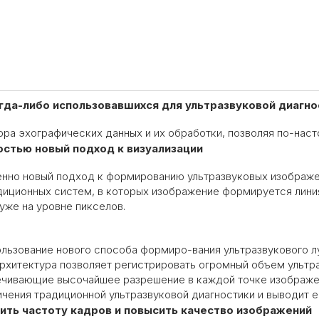
гда-либо использовавшихся для ультразвуковой диагно
ора эхографических данных и их обработки, позволяя по-на
остью новый подход к визуализации
нно новый подход к формированию ультразвуковых изображен
диционных систем, в которых изображение формируется линия
же на уровне пикселов.
ользование нового способа формиро-вания ультразвукового 
рхитектура позволяет регистрировать огромный объем ультра
ечивающие высочайшее разрешение в каждой точке изображ
чения традиционной ультразвуковой диагностики и выводит е
ть частоту кадров и повысить качество изображений