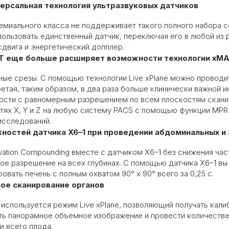
ерсальная технология ультразвуковых датчиков
ремиального класса не поддерживает такого полного набора 
ользовать единственный датчик, переключая его в любой из ре
двига и энергетический допплер.
T
еще больше
расширяет возможности технологии
xMA
ые срезы. С помощью технологии Live xPlane можно проводи
тая, таким образом, в два раза больше клинически важной и
ости с равномерным разрешением по всем плоскостям сканир
тях X, Y и Z на любую систему PACS с помощью функции MPR 
исследований.
жностей датчика
X
6–1 при проведении абдоминальных и
vation Сompounding вместе с датчиком X6–1 без снижения ча
ное разрешение на всех глубинах. С помощью датчика X6–1 
вать печень с полным охватом 90° x 90° всего за 0,25 с.
ое сканирование органов
используется режим Live xPlane, позволяющий получать ка
ть панорамное объемное изображение и провести количествен
и всего плода.