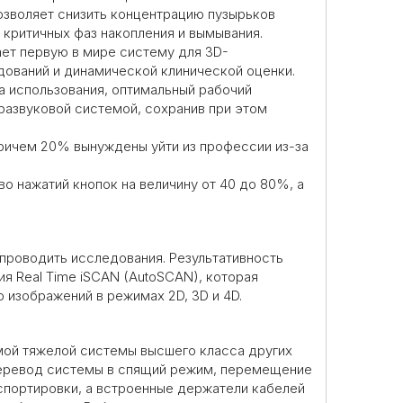
озволяет снизить концентрацию пузырьков
критичных фаз накопления и вымывания.
ает первую в мире систему для 3D-
дований и динамической клинической оценки.
а использования, оптимальный рабочий
развуковой системой, сохранив при этом
ричем 20% вынуждены уйти из профессии из-за
 нажатий кнопок на величину от 40 до 80%, а
 проводить исследования. Результативность
ия Real Time iSCAN (AutoSCAN), которая
 изображений в режимах 2D, 3D и 4D.
амой тяжелой системы высшего класса других
 Перевод системы в спящий режим, перемещение
нспортировки, а встроенные держатели кабелей