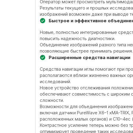
Оператор может просмотреть мультимодал
Результаты текущего и прошлых исследова
изображений возможен даже при выводе те
Быстрое и эффективное объедине
Новые, полностью интегрированные средст
повысить надежность диагностики.
Объединение изображений разного типа не
позволяющие быстрее принимать решения.
Расширенные средства навигации
Средства навигации иглы помогают при пр
располагаются вблизи жизненно важных ор
исследований.
Новое устройство отслеживания положения
обеспечивают совместимость с широким с
сложности.
Возможности для объединения изображений
включая датчики PureWave X6–1 xMA-TRIX, 
расположенных малых органов) и C10–4ec 
Контрастное усиление теперь можно без тр
оптимизирует проведение таких исследован