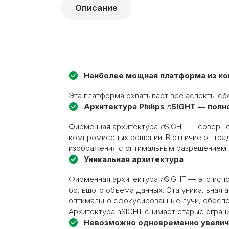
Описание
Наиболее мощная платформа из ко
Эта платформа охватывает все аспекты сб
Архитектура
Philips
n
SIGHT
—
полн
Фирменная архитектура
n
SIGHT — соверше
компромиссных решений. В отличие от тра
изображения с оптимальным разрешением у
Уникальная архитектура
Фирменная архитектура
n
SIGHT — это исп
большого объема данных. Эта уникальная а
оптимально сфокусированные лучи, обесп
Архитектура nSIGHT снимает старые ограни
Невозможно одновременно увеличи