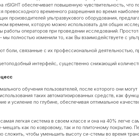
ра
n
SIGHT обеспечивает повышенную чувствительность, что п
ся превосходного временного разрешения во время наиболее 
ущих производителей ультразвукового оборудования, предлаг
ьном времени, которую можно использовать для общих иссле
ы работы операторов при проведении исследований. Простот
 мы полностью изменили то, как Вы взаимодействуете с ульт
т боли, связанные с их профессиональной деятельностью, п
ншетоподобный интерфейс, существенно снижающий количество
оцесс
мального обучения пользователей, после которого они могут
 использования таких автоматизированных средств, как функц
е и усиление по глубине, обеспечивая оптимальное качество
о самая легкая система в своем классе и она на 40% легче с
ре-мещать как по ковровому, так и по плиточному покрытию.
жно сложить, чтобы уменьшить высоту си-стемы во время тра