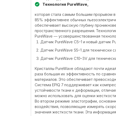
Технология PureWave,
которая стала самым большим прорывом в 
85% эффективнее обычных пьезоэлектриче
обеспечивает высокую глубину проникнове
пространственного разрешения. Технология
PureWave — усовершенствованная технолог
Датчик PureWave C5–1 и новый датчик 
Датчик PureWave S5–1 для технически 
Датчик PureWave C10–3V для техническ
Кристаллы PureWave обладают почти идеал
раза большая их эффективность по сравне
материалов. Это обеспечивает превосходн
Система EPIQ 7 поддерживает как компрес
устойчивости ткани к деформации, отличае
можно использовать для оценки жесткости
Во втором режиме эластографии, основанн
воздействия, позволяющие измерять скоро
значения жесткости ткани. Эта информация