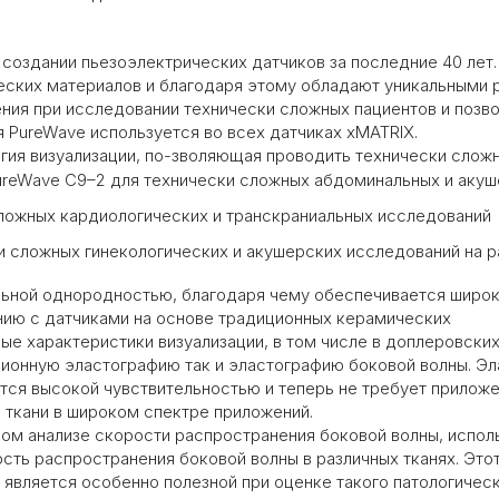
создании пьезоэлектрических датчиков за последние 40 лет
ских материалов и благодаря этому обладают уникальными р
ния при исследовании технически сложных пациентов и позв
 PureWave используется во всех датчиках xMATRIX.
ия визуализации, по-зволяющая проводить технически сложн
PureWave C9–2 для технически сложных абдоминальных и аку
сложных кардиологических и транскраниальных исследований
и сложных гинекологических и акушерских исследований на 
ьной однородностью, благодаря чему обеспечивается широки
нию с датчиками на основе традиционных керамических
ые характеристики визуализации, в том числе в доплеровски
ионную эластографию так и эластографию боковой волны. Эл
тся высокой чувствительностью и теперь не требует приложе
 ткани в широком спектре приложений.
ом анализе скорости распространения боковой волны, испол
сть распространения боковой волны в различных тканях. Это
 является особенно полезной при оценке такого патологическ