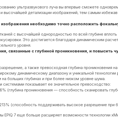
рованию ультразвукового луча вы впервые сможете одновре
к и высочайшей детализации изображений, тем самым избежа
 изображения необходимо точно расположить фокальн
тканей
с высочайшей однородностью по всей глубине
вплоть
окусировки. Это
достигается благодаря динамическим расче
сельного уровня.
я, связанные с глубиной проникновения, и повысить ч
разрешение, а также превосходная глубина проникновения на
рокому динамическому диапазону и уникальной технологии р
на больших глубинах и при более низком уровне шума.
и системами показывает ее значительное превосходство:
76% (глубина проникновения — способность сканировать глу
213% (способность поддерживать высокое разрешение при б
ы EPIQ 7 еще больше расширяет возможности технологии xMA