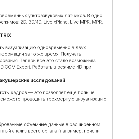
современных ультразвуковых датчиков. В одно
жимов: 2D, 3D/4D, Live xPlane, Live MPR, MPR,
TRIX
ть визуализацию одновременно в двух
нформации за то же время. Получать
ования. Теперь все это стало возможным.
DICOM Export. Работать в режиме 4D при
 акушерских исследований
стоты кадров — это позволяет еще больше
вы сможете проводить трехмерную визуализацию
либрованные объемные данные в расширенном
ный анализ всего органа (например, печени