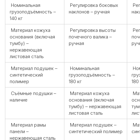
Номинальная
Регулировка боковых
Рег
грузоподъёмность –
наклонов – ручная
нак
140 кг
Материал кожуха
Регулировка высоты
Рег
основания (включая
почечного валика –
поч
тумбу) –
ручная
руч
нержавеющая
листовая сталь
Материал подушек –
Номинальная
Но
синтетический
грузоподъёмность –
гру
полимер
180 кг
180
Съёмные подушки –
Материал кожуха
Мат
наличие
основания (включая
осн
тумбу) – нержавеющая
тум
листовая сталь
лис
Материал рамы
Материал подушек –
Мат
панели –
синтетический полимер
син
нержавеющая сталь