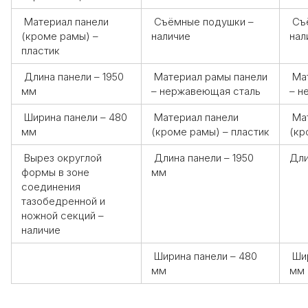
Материал панели
Съёмные подушки –
Съё
(кроме рамы) –
наличие
нал
пластик
Длина панели – 1950
Материал рамы панели
Мат
мм
– нержавеющая сталь
– н
Ширина панели – 480
Материал панели
Мат
мм
(кроме рамы) – пластик
(кр
Вырез округлой
Длина панели – 1950
Дли
формы в зоне
мм
соединения
тазобедренной и
ножной секций –
наличие
Ширина панели – 480
Шир
мм
мм