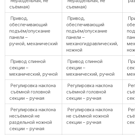
нераздельная, не
нераздельная, не
раз
съёмная)
съемная)
Привод,
Привод,
При
обеспечивающий
обеспечивающий
обе
подъём/опускание
подъём/опускание
под
панели –
панели –
пан
ручной, механический
механогидравлический,
мех
ножной
нож
Привод спинной
Привод спинной
При
секции –
секции –
сек
механический, ручной
механический, ручной
мех
Регулировка наклона
Регулировка наклона
Рег
съёмной головной
съёмной головной
съё
секции – ручная
секции – ручная
сек
Регулировка наклона
Регулировка наклона
Рег
несъёмной не
не съёмной ножной
съё
раздельной ножной
секции – ручная
сек
секции – ручная