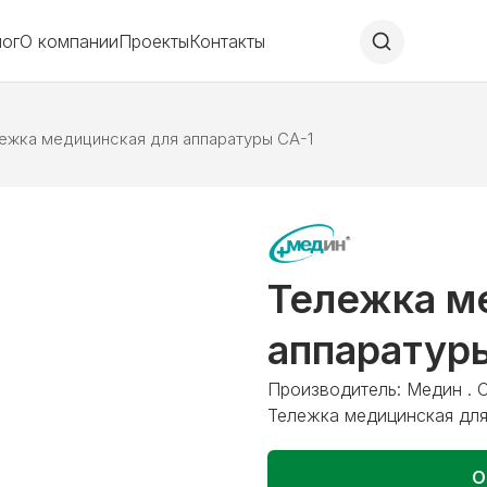
лог
О компании
Проекты
Контакты
ежка медицинская для аппаратуры СА-1
Тележка м
аппаратур
Производитель: Медин . 
Тележка медицинская для
О