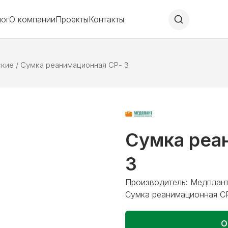
лог
О компании
Проекты
Контакты
ские
/
Сумка реанимационная СР- 3
Сумка реа
3
Производитель: Медплант
Сумка реанимационная С
О