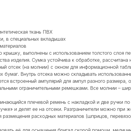
нтетическая ткань ПВХ
и, в специальных вкладышах
 материалов
ю крышку, выполнены с использованием толстого слоя п
тва изделия. Сумка устойчива к обработке, рассчитана 
ый отсек (на молнии) с окном для информационной табл
их бумаг. Внутрь отсека можно складывать использованн
ется встроенный ампулярий для ампул разного размера,
альными ограничительными ремешками. Все молнии – шир
инающийся плечевой ремень с накладкой и две ручки по б
пучке» и делят ее на отсеки. Разграничители можно при ж
я размещения расходных материалов (шприцов, перевязоч
зовать её для оснащения бригад скорой помощи, медици