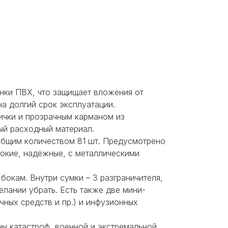
енки ПВХ, что защищает вложения от
на долгий срок эксплуатации.
ички и прозрачным карманом из
ый расходный материал.
 общим количеством 81 шт. Предусмотрено
окие, надёжные, с металлическими
окам. Внутри сумки – 3 разграничителя,
елании убрать. Есть также две мини-
ных средств и пр.) и инфузионных
ны катастроф, военной и экстремальной