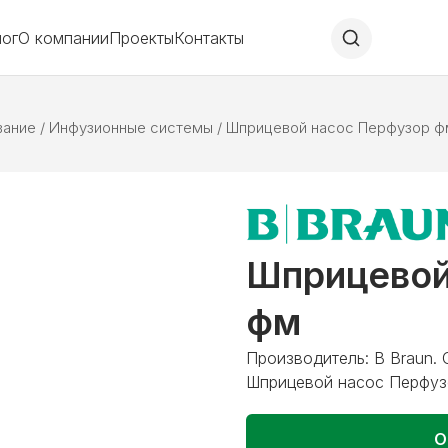
лог
О компании
Проекты
Контакты
вание
/
Инфузионные системы
/
Шприцевой насос Перфузор ф
Шприцевой
фм
Производитель: B Braun. 
Шприцевой насос Перфуз
О