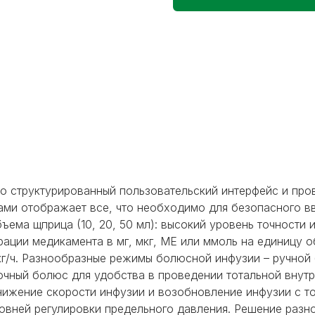
ко структурированный пользовательский интерфейс и про
ами отображает все, что необходимо для безопасного в
ема щприца (10, 20, 50 мл): высокий уровень точности 
рации медикамента в мг, мкг, МЕ или ммоль на единицу о
/кг/ч. Разнообразные режимы болюсной инфузии – ручно
очный болюс для удобства в проведении тотальной внутр
снижение скорости инфузии и возобновление инфузии с 
ровней регулировки предельного давления. Решение раз