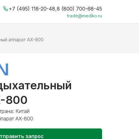
+7 (495) 118-20-48
,
8 (800) 700-68-45
trade@mediko.ru
ный аппарат AX-800
дыхательный
X-800
трана: Китай
ппарат AX-800
тправить запрос