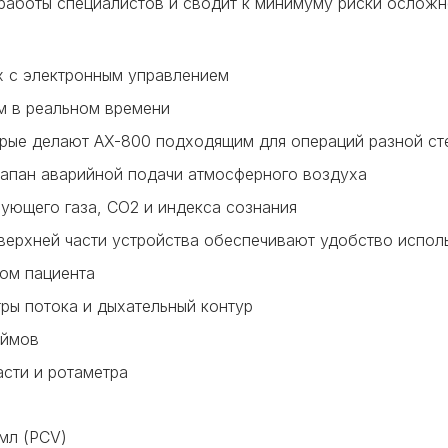
работы специалистов и сводит к минимуму риски осложн
х с электронным управлением
м в реальном времени
рые делают AX-800 подходящим для операций разной ст
лапан аварийной подачи атмосферного воздуха
ующего газа, CO2 и индекса сознания
 верхней части устройства обеспечивают удобство испол
ром пациента
ры потока и дыхательный контур
юймов
сти и ротаметра
мл (
PCV
)