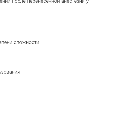
ений после перенесенной анестезии у
епени сложности
ьзования