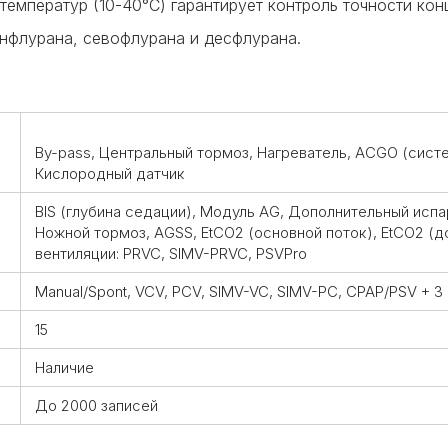
емператур (10-40°C) гарантирует контроль точности ко
энфлурана, севофлурана и десфлурана.
By-pass, Центральный тормоз, Нагреватель, ACGO (сист
Кислородный датчик
BIS (глубина седации), Модуль AG, Дополнительный испа
Ножной тормоз, AGSS, EtCO2 (основной поток), EtCO2 (
вентиляции: PRVC, SIMV-PRVC, PSVPro
Manual/Spont, VCV, PCV, SIMV-VC, SIMV-PC, CPAP/PSV + 
15
Наличие
До 2000 записей