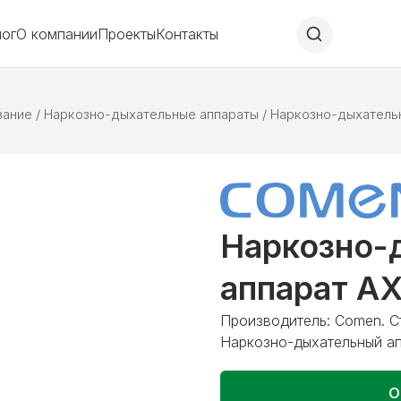
лог
О компании
Проекты
Контакты
вание
/
Наркозно-дыхательные аппараты
/
Наркозно-дыхатель
Наркозно-
аппарат A
Производитель: Comen. С
Наркозно-дыхательный а
О