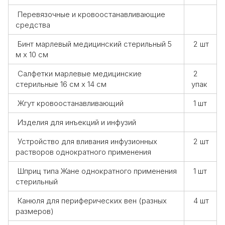
Перевязочные и кровоостанавливающие
средства
Бинт марлевый медицинский стерильный 5
2 шт
м х 10 см
Салфетки марлевые медицинские
2
стерильные 16 см х 14 см
упак
Жгут кровоостанавливающий
1 шт
Изделия для инъекций и инфузий
Устройство для вливания инфузионных
2 шт
растворов однократного применения
Шприц типа Жане однократного применения
1 шт
стерильный
Канюля для периферических вен (разных
4 шт
размеров)