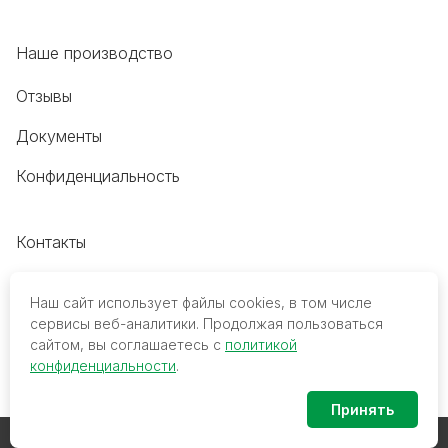
Наше производство
Отзывы
Документы
Конфиденциальность
Контакты
+7 (495) 118-20-48
Наш сайт использует файлы cookies, в том числе
8 (800) 700-68-45
сервисы веб-аналитики. Продолжая пользоваться
сайтом, вы соглашаетесь с
политикой
trade@mediko.ru
конфиденциальности
.
Принять
© 2026 ООО ТПК «МедиКо». Все права защищены.