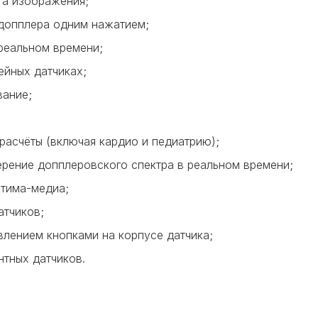
та изображения;
допплера одним нажатием;
реальном времени;
ейных датчиках;
вание;
расчёты (включая кардио и педиатрию);
ерение допплеровского спектра в реальном времени;
нтима-медиа;
тчиков;
влением кнопками на корпусе датчика;
тных датчиков.