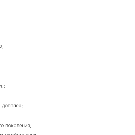
р;
р;
 допплер;
го поколения;