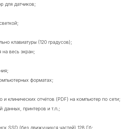
р для датчиков;
светкой;
льно клавиатуры (120 градусов);
 на весь экран;
ния;
компьютерных форматах;
 и клинических отчётов (PDF) на компьютер по сети;
 данных, принтеров и т.п.;
ск SSD (без движущихся частей) 128 Гб;