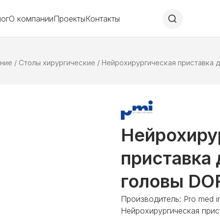
лог
О компании
Проекты
Контакты
ние
/
Столы хирургические
/
Нейрохирургическая приставка 
Нейрохиру
приставка 
головы DO
Производитель: Pro med i
Нейрохирургическая прис