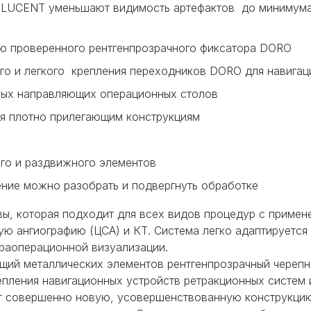
LUCENT уменьшают видимость артефактов до минимума
ю проверенного рентгенпрозрачного фиксатора DORO
ого и легкого крепления переходников DORO для навигац
вых направляющих операционных столов
я плотно прилегающим конструкциям
го и раздвижного элементов
ение можно разобрать и подвергнуть обработке
, которая подходит для всех видов процедур с примен
ю ангиографию (ЦСА) и КТ. Система легко адаптируется
раоперационной визуализации.
ащий металлических элементов рентгенпрозрачный череп
репления навигационных устройств ретракционных систем 
совершенно новую, усовершенствованную конструкцию.