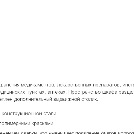
ранения медикаментов, лекарственных препаратов, инст
едицинских пунктах, аптеках. Пространство шкафа разде
еплен дополнительный выдвижной столик.
й конструкционной стали
 полимерными красками
енением сварки, что уменьшает появление очагов корро