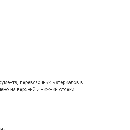
румента, перевязочных материалов в
лено на верхний и нижний отсеки
зии