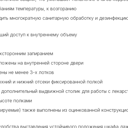
баниям температуры, к возгоранию
ить многократную санитарную обработку и дезинфекцию
ший доступ к внутреннему объему
ухсторонним запиранием
оложены на внутренней стороне двери
ены не менее 3-х лотков
рхний и нижний отсеки фиксированной полкой
 дополнительный выдвижной столик для работы с лекар
ысоте полками
лируемые) также выполнены из оцинкованной конструкци
удобства выставления устойчивого положения шкафа да