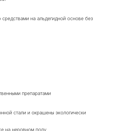
 средствами на альдегидной основе без
ственными препаратами
онной стали и окрашены экологически
же на неровном полу