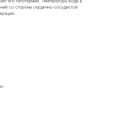
ет его гипотермии. Температура воды в
нений со стороны сердечно-сосудистой
ерации.
х.