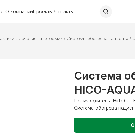
лог
О компании
Проекты
Контакты
ктики и лечения гипотермии
/
Системы обогрева пациента
/
С
Система о
HICO-AQU
Производитель: Hirtz Co. 
Система обогрева пацие
О