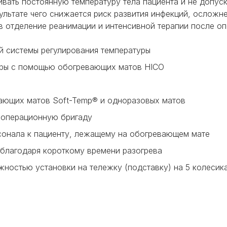
ать постоянную температуру тела пациента и не допуска
езультате чего снижается риск развития инфекций, ослож
в отделение реанимации и интенсивной терапии после оп
й системы регулирования температуры
ры с помощью обогревающих матов HICO
ающих матов Soft-Temp® и одноразовых матов
а операционную бригаду
сонала к пациенту, лежащему на обогревающем мате
 благодаря короткому времени разогрева
ностью установки на тележку (подставку) на 5 колесика