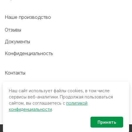
Наше производство
Отзывы
Документы
Конфиденциальность
Контакты
+7 (495) 118-20-48
Наш сайт использует файлы cookies, в том числе
8 (800) 700-68-45
сервисы веб-аналитики. Продолжая пользоваться
сайтом, вы соглашаетесь с
политикой
trade@mediko.ru
конфиденциальности
.
Принять
© 2026 ООО ТПК «МедиКо». Все права защищены.