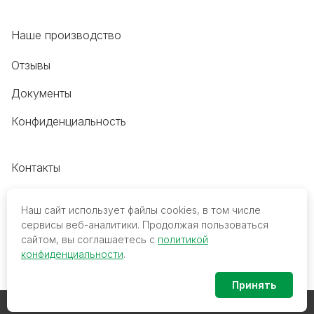
Наше производство
Отзывы
Документы
Конфиденциальность
Контакты
+7 (495) 118-20-48
Наш сайт использует файлы cookies, в том числе
8 (800) 700-68-45
сервисы веб-аналитики. Продолжая пользоваться
сайтом, вы соглашаетесь с
политикой
trade@mediko.ru
конфиденциальности
.
Принять
© 2026 ООО ТПК «МедиКо». Все права защищены.